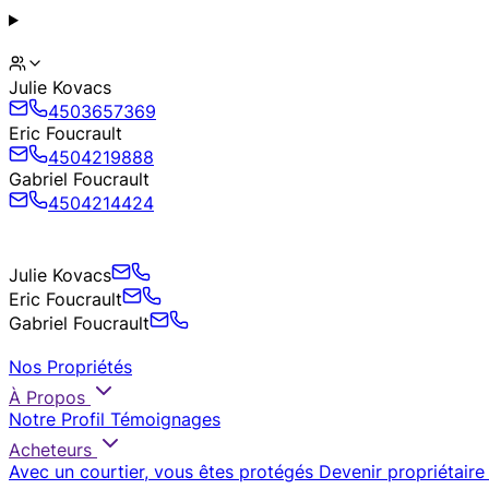
Julie Kovacs
4503657369
Eric Foucrault
4504219888
Gabriel Foucrault
4504214424
Julie Kovacs
Eric Foucrault
Gabriel Foucrault
Nos Propriétés
À Propos
Notre Profil
Témoignages
Acheteurs
Avec un courtier, vous êtes protégés
Devenir propriétaire