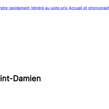
ndre rapidement
Vendre au juste prix
Accueil et photograp
aint-Damien