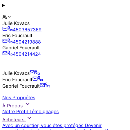
Julie Kovacs
4503657369
Eric Foucrault
4504219888
Gabriel Foucrault
4504214424
Julie Kovacs
Eric Foucrault
Gabriel Foucrault
Nos Propriétés
À Propos
Notre Profil
Témoignages
Acheteurs
Avec un courtier, vous êtes protégés
Devenir