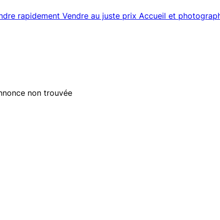
ndre rapidement
Vendre au juste prix
Accueil et photograp
nnonce non trouvée