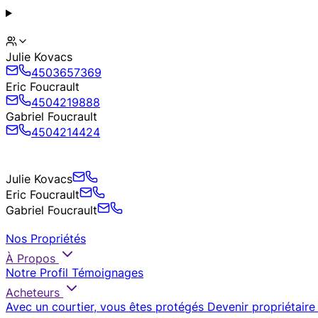
Julie Kovacs
4503657369
Eric Foucrault
4504219888
Gabriel Foucrault
4504214424
Julie Kovacs
Eric Foucrault
Gabriel Foucrault
Nos Propriétés
À Propos
Notre Profil
Témoignages
Acheteurs
Avec un courtier, vous êtes protégés
Devenir propriétaire