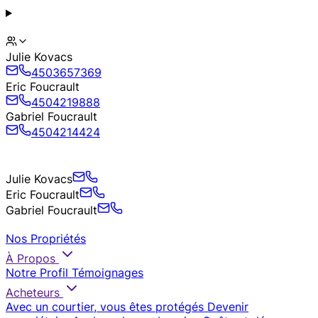
Julie Kovacs
4503657369
Eric Foucrault
4504219888
Gabriel Foucrault
4504214424
Julie Kovacs
Eric Foucrault
Gabriel Foucrault
Nos Propriétés
À Propos
Notre Profil
Témoignages
Acheteurs
Avec un courtier, vous êtes protégés
Devenir