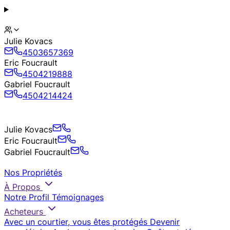
Julie Kovacs
4503657369
Eric Foucrault
4504219888
Gabriel Foucrault
4504214424
Julie Kovacs
Eric Foucrault
Gabriel Foucrault
Nos Propriétés
À Propos
Notre Profil
Témoignages
Acheteurs
Avec un courtier, vous êtes protégés
Devenir